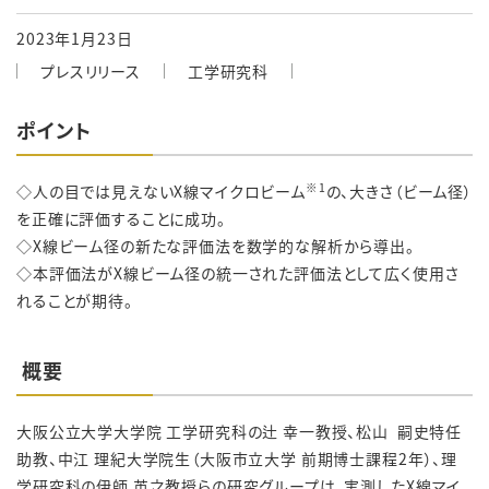
2023年1月23日
プレスリリース
工学研究科
ポイント
※
1
◇人の目では見えないX線マイクロビーム
の、大きさ（ビーム径）
を正確に評価することに成功。
◇X線ビーム径の新たな評価法を数学的な解析から導出。
◇本評価法がX線ビーム径の統一された評価法として広く使用さ
れることが期待。
概要
大阪公立大学大学院 工学研究科の辻 幸一教授、松山 嗣史特任
助教、中江 理紀大学院生（大阪市立大学 前期博士課程2年）、理
学研究科の伊師 英之教授らの研究グループは、実測したX線マイ