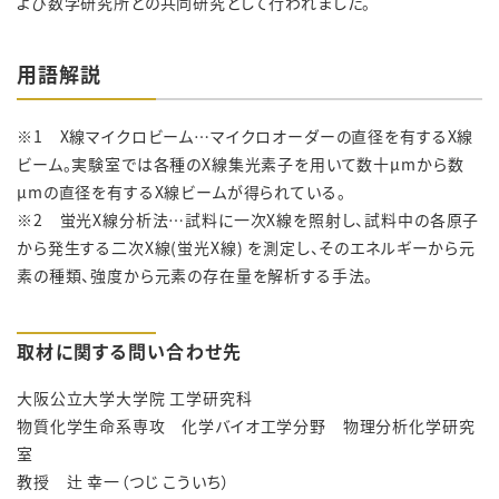
よび数学研究所との共同研究として行われました。
用語解説
※1 X線マイクロビーム…マイクロオーダーの直径を有するX線
ビーム。実験室では各種のX線集光素子を用いて数十μmから数
μmの直径を有するX線ビームが得られている。
※2 蛍光X線分析法…試料に一次X線を照射し、試料中の各原子
から発生する二次X線(蛍光X線) を測定し、そのエネルギーから元
素の種類、強度から元素の存在量を解析する手法。
取材に関する問い合わせ先
大阪公立大学大学院 工学研究科
物質化学生命系専攻 化学バイオ工学分野 物理分析化学研究
室
教授 辻 幸一（つじ こういち）