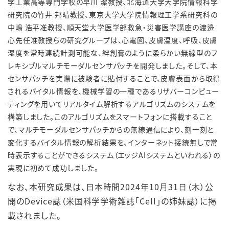
学工業高等専門学校の早川 潔教授、北海道大学大学院情報科学
研究院の竹井 邦晴教授、東京大学大学院情報理工学系研究科の
中嶋 浩平准教授、順天堂大学医学部救急・災害医学講座の渡邉
心先任准教授らの研究グループは、心電図、皮膚温度、呼吸、皮膚
湿度を常時連続計測可能な、絆創膏のように柔らかい無線型のフ
レキシブルマルチモーダルセンサパッチを開発しました。そして、本
センサパッチを実際に被験者に貼付することで、皮膚表面から取得
されるバイタル情報を、機械学習の一種であるリザバーコンピュー
ティングを用いてリアルタイム解析するアルゴリズムのシステムを
構築しました。このアルゴリズムをスマートフォンに搭載すること
で、マルチモーダルセンサパッチからの無線通信により、刻一刻と
変化するバイタル情報の解析結果を、インターネット接続無しで常
時表示することができるシステム（エッジ
AI
システムといわれる）の
実現に初めて成功しました。
なお、本研究成果は、日本時間
2024
年
10
月31日（木）公
開の
Device
誌（米国科学学術雑誌「
Cell
」の姉妹誌）に掲
載されました。