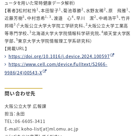
ュータを用いた常時健康データ解析）
1
1
2
2
1
【著者】松村紅怜
、本田智子
、菊池尊勝
、水野友稀
、原 飛雅
、
3
1
、
3
4
2
5
近藤芳樹
、中村悠希
、渡邉 心
、早川 潔
、中嶋浩平
、竹井
3
1
2
邦晴
（
大阪公立大学大学院工学研究科、
大阪公立大学工業高
3
4
等専門学校、
北海道大学大学院情報科学研究院、
順天堂大学医
5
学部、
東京大学大学院情報理工学系研究科）
【掲載URL】
https://doi.org/10.1016/j.device.2024.100597
https://www.cell.com/device/fulltext/S2666-
9986(24)00543-X
問い合わせ先
大阪公立大学 広報課
担当：永田
TEL：06-6605-3411
E-mail：
koho-list[at]ml.omu.ac.jp