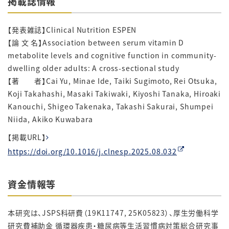
掲載誌情報
【発表雑誌】Clinical Nutrition ESPEN
【論 文 名】Association between serum vitamin D
metabolite levels and cognitive function in community-
dwelling older adults: A cross-sectional study
【著 者】Cai Yu, Minae Ide, Taiki Sugimoto, Rei Otsuka,
Koji Takahashi, Masaki Takiwaki, Kiyoshi Tanaka, Hiroaki
Kanouchi, Shigeo Takenaka, Takashi Sakurai, Shumpei
Niida, Akiko Kuwabara
【掲載URL】
https://doi.org/10.1016/j.clnesp.2025.08.032
資金情報等
本研究は、JSPS科研費（19K11747, 25K05823）、厚生労働科学
研究費補助金 循環器疾患・糖尿病等生活習慣病対策総合研究事