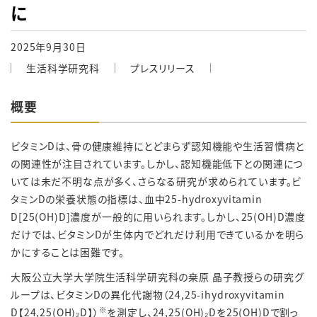
に
2025年9月30日
生活科学研究科
プレスリリース
概要
ビタミンDは、骨の健康維持にとどまらず認知機能や生活習慣病と
の関連性が注目されています。しかし、認知機能低下との関連につ
いては未だ不明な点が多く、さらなる研究が求められています。ビ
タミンDの栄養状態の指標は、血中25-hydroxyvitamin
D[25(OH)D]濃度が一般的に用いられます。しかし、25(OH)D濃度
だけでは、ビタミンDが生体内でどれだけ利用できているかを明ら
かにすることは困難です。
大阪公立大学大学院生活科学研究科の桒原 晶子教授らの研究グ
ループは、ビタミンDの異化代謝物（24,25-ihydroxyvitamin
※
D【24,25(OH)₂D】）
を測定し、24,25(OH)₂Dを25(OH)Dで割っ