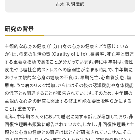
古木 秀明講師
研究の背景
主観的な心身の健康（自分自身の心身の健康をどう感じている
か）は、将来の生活の質（Quality of Life）、罹患率、死亡率と関連
する重要な指標であることが分かっています。特に中年期は、慢性
疾患や心理社会的ストレスへの脆弱性が高まる時期で、中年期に
おける主観的な心身の健康の不良は、早期死亡、心血管疾患、糖
尿病、うつ病のリスク増加、さらにはその後の認知機能や身体機能
の低下とも関連することが報告されています。そのため、中年期の
主観的な心身の健康に関連する修正可能な要因を明らかにする
ことは重要です。
近年、中年期の人々において睡眠に関する訴えが増加しており、非
回復性睡眠も頻繁に報告されています。しかし、非回復性睡眠と主
観的な心身の健康との関連はほとんど研究されていません。そこ
で本研究では、日本の中年期の人々を対象に、非回復性睡眠と主