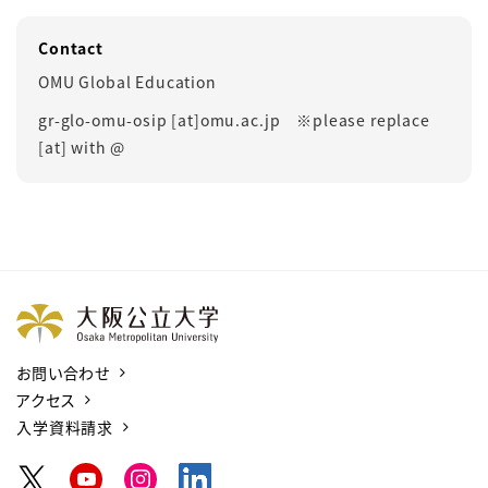
Contact
OMU Global Education
gr-glo-omu-osip [at]omu.ac.jp ※please replace
[at] with @
お問い合わせ
アクセス
入学資料請求