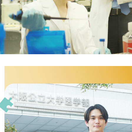
骨・軟部腫瘍グループ
スポ
外傷グループ
骨・
リハビリグループ
外傷
小児整形外科グループ
足の
基礎研究（大学院）
小児