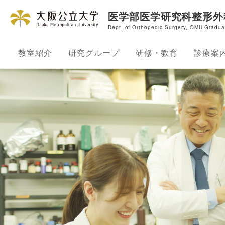
医学部医学研究科整形外
Dept. of Orthopedic Surgery, OMU Gradua
教室紹介
研究グループ
研修・教育
診療案
教授ご挨拶
脊椎グループ
入局案内
外来
教室の沿革
関節グループ
研修プログラム
脊椎
スタッフ紹介
リウマチ外科グループ
先輩の声
関節
臨床研究
肩・肘関節グループ
留学
リウ
クラブ活動
手外科・肘関節外科グループ
多様なキャリア
肩・
関連病院
スポーツグループ
手外