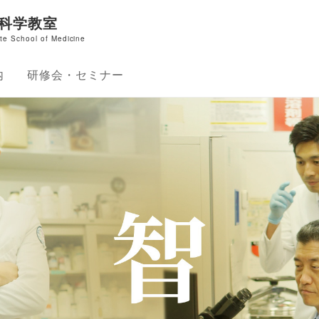
科学教室
te School of Medicine
内
研修会・セミナー
診療のご案内
外来
外来
マチ外科外来
肘関節外来
科・肘関節外科外来