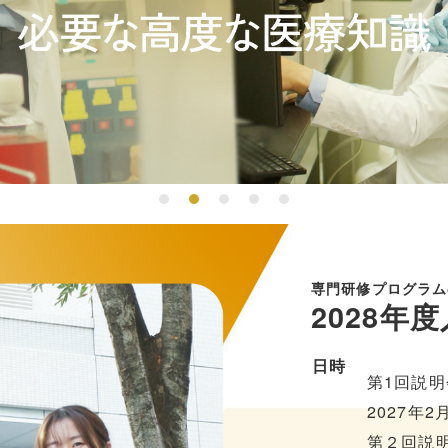
ーツ外来
軟部腫瘍外来
外来
外科外来
整形外科外来
専門研修プログラム
2028年
日時
第1回説明
2027年2
第２回説