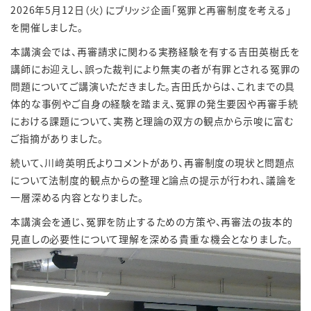
2026年5月12日（火）にブリッジ企画「冤罪と再審制度を考える」
を開催しました。
本講演会では、再審請求に関わる実務経験を有する吉田英樹氏を
講師にお迎えし、誤った裁判により無実の者が有罪とされる冤罪の
問題についてご講演いただきました。吉田氏からは、これまでの具
体的な事例やご自身の経験を踏まえ、冤罪の発生要因や再審手続
における課題について、実務と理論の双方の観点から示唆に富む
ご指摘がありました。
続いて、川﨑英明氏よりコメントがあり、再審制度の現状と問題点
について法制度的観点からの整理と論点の提示が行われ、議論を
一層深める内容となりました。
本講演会を通じ、冤罪を防止するための方策や、再審法の抜本的
見直しの必要性について理解を深める貴重な機会となりました。