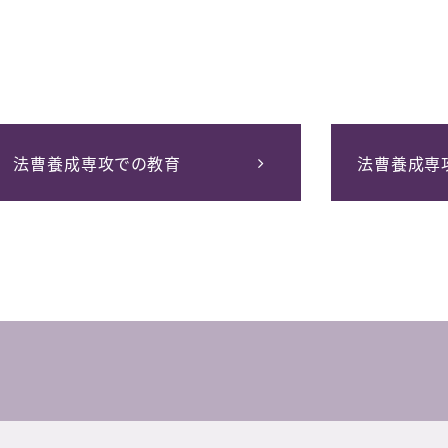
法曹養成専攻での教育
法曹養成専