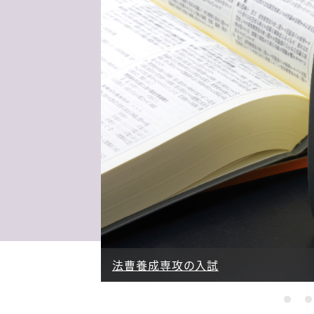
法曹養成専攻の概要
法曹養成専攻での教育
法曹養成専攻の入試