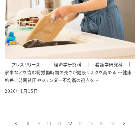
プレスリリース
経済学研究科
看護学研究科
家事などを含む総労働時間の長さが健康リスクを高める ～健康
格差に時間貧困やジェンダー不均衡の視点を～
2026年1月15日
‹
8
9
10
11
12
13
14
15
16
›
前へ
次へ